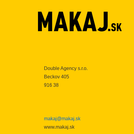
↓
Skip
to
Main
Content
Double Agency s.r.o.
Beckov 405
916 38
makaj@makaj.sk
www.makaj.sk