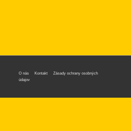
Menu
O nás
Kontakt
Zásady ochrany osobných
údajov
v
päte