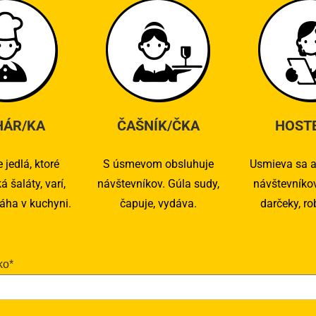
HÁR/KA
ČAŠNÍK/ČKA
HOST
 jedlá, ktoré
S úsmevom obsluhuje
Usmieva sa a
á šaláty, varí,
návštevníkov. Gúla sudy,
návštevníko
máha v kuchyni.
čapuje, vydáva.
darčeky, ro
ko*