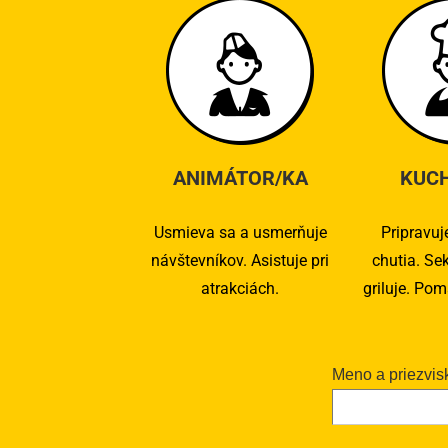
ANIMÁTOR/KA
KUC
Usmieva sa a usmerňuje
Pripravuje
návštevníkov. Asistuje pri
chutia. Sek
atrakciách.
griluje. Po
Meno a priezvis