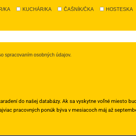
R/KA
KUCHÁR/KA
ČAŠNÍK/ČKA
HOSTESKA
so spracovaním osobných údajov.
 zaradení do našej databázy. Ak sa vyskytne voľné miesto b
ajviac pracovných ponúk býva v mesiacoch máj až septembe