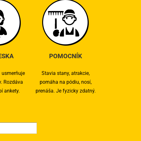
ESKA
POMOCNÍK
 usmerňuje
Stavia stany, atrakcie,
v. Rozdáva
pomáha na pódiu, nosí,
bí ankety.
prenáša. Je fyzicky zdatný.