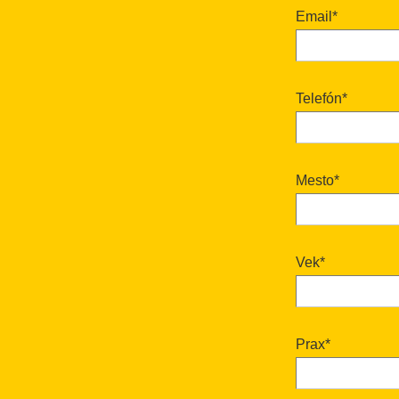
Email*
Telefón*
Mesto*
Vek*
Prax*